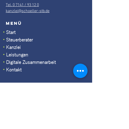
Tel. 0 7141 / 93 12 0
kanzlei@schoeller-stb.de
Menü
•
Start
•
Steuerberater
•
Kanzlei
•
Leistungen
•
Digitale Zusammenarbeit
•
Kontakt